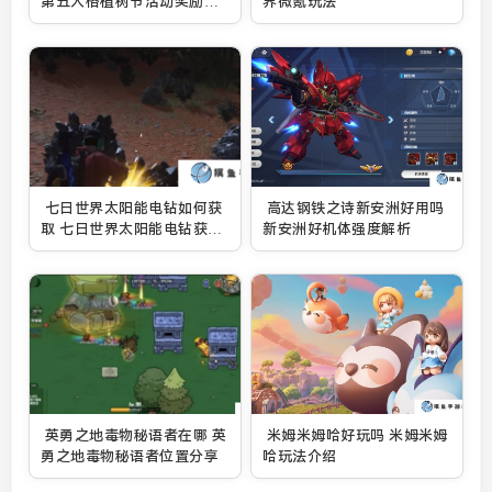
第五人格植树节活动奖励详
界微氪玩法
解
七日世界太阳能电钻如何获
高达钢铁之诗新安洲好用吗
取 七日世界太阳能电钻获取
新安洲好机体强度解析
攻略
英勇之地毒物秘语者在哪 英
米姆米姆哈好玩吗 米姆米姆
勇之地毒物秘语者位置分享
哈玩法介绍