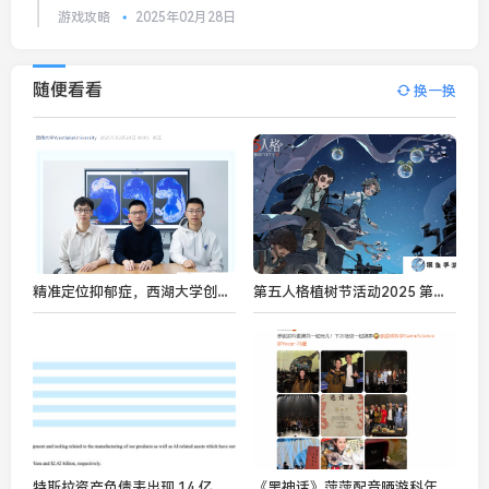
游戏攻略
2025年02月28日
随便看看
换一换
精准定位抑郁症，西湖大学创新算法 gsMap 精准绘制大脑疾病细胞导航图
第五人格植树节活动2025 第五人格植树节活动奖励详解
特斯拉资产负债表出现 14 亿美元缺口遭质疑
《黑神话》萍萍配音晒游科年会照：还有定制戒指拿？