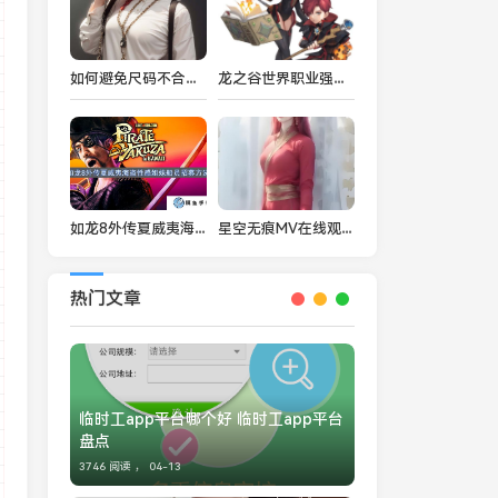
如何避免尺码不合适的困扰？欧亚尺码专线免费服务帮你轻松选对尺码！
龙之谷世界职业强度排行一览
如龙8外传夏威夷海盗性感姐妹船员招募方法
星空无痕MV在线观看：探索音乐与视觉的完美融合
热门文章
临时工app平台哪个好 临时工app平台
盘点
3746 阅读 ，
04-13