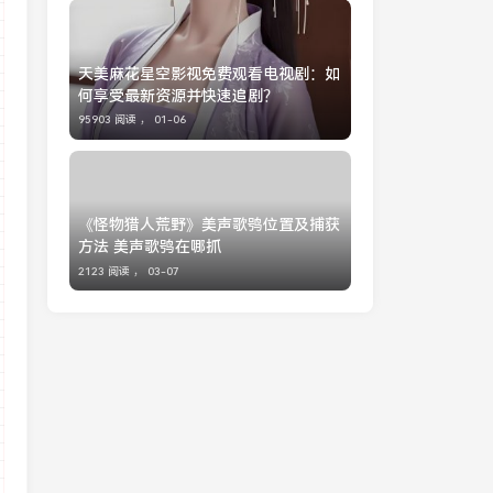
天美麻花星空影视免费观看电视剧：如
何享受最新资源并快速追剧？
95903 阅读 ，
01-06
《怪物猎人荒野》美声歌鸮位置及捕获
方法 美声歌鸮在哪抓
2123 阅读 ，
03-07