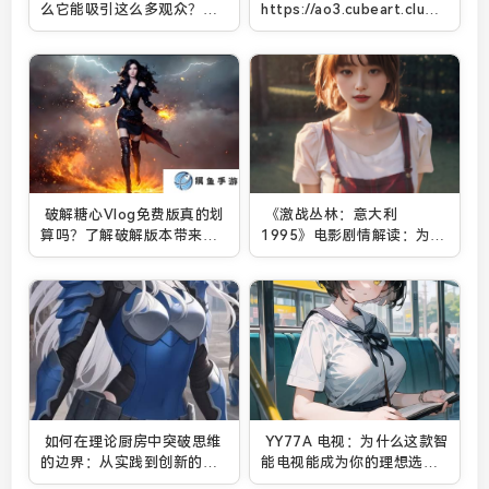
么它能吸引这么多观众？爱
https://ao3.cubeart.club/
情与职场中的真实与挑战解
创作并加入活跃社区：一个
析
新手创作者的全方位指南
破解糖心Vlog免费版真的划
《激战丛林：意大利
算吗？了解破解版本带来的
1995》电影剧情解读：为何
安全隐患与风险
战士们在丛林中面临生死抉
择？
如何在理论厨房中突破思维
YY77A 电视：为什么这款智
的边界：从实践到创新的完
能电视能成为你的理想选
美融合
择？