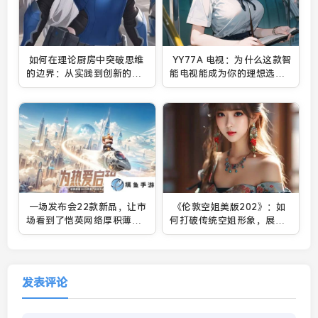
如何在理论厨房中突破思维
YY77A 电视：为什么这款智
的边界：从实践到创新的完
能电视能成为你的理想选
美融合
择？
一场发布会22款新品，让市
《伦敦空姐美版202》：如
场看到了恺英网络厚积薄发
何打破传统空姐形象，展现
的成果
现代女性独立魅力？
发表评论