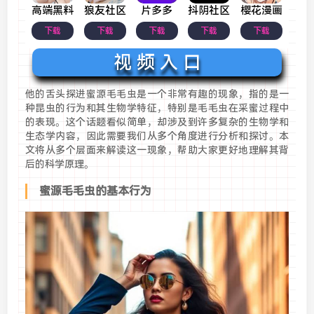
高端黑料
狼友社区
片多多
抖阴社区
樱花漫画
下载
下载
下载
下载
下载
视 频 入 口
他的舌头探进蜜源毛毛虫是一个非常有趣的现象，指的是一
种昆虫的行为和其生物学特征，特别是毛毛虫在采蜜过程中
的表现。这个话题看似简单，却涉及到许多复杂的生物学和
生态学内容，因此需要我们从多个角度进行分析和探讨。本
文将从多个层面来解读这一现象，帮助大家更好地理解其背
后的科学原理。
蜜源毛毛虫的基本行为