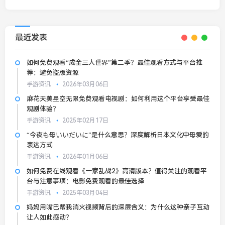
最近发表
如何免费观看“成全三人世界”第二季？最佳观看方式与平台推
荐：避免盗版资源
手游资讯
2026年03月06日
麻花天美星空无限免费观看电视剧：如何利用这个平台享受最佳
观剧体验？
手游资讯
2025年02月17日
“今夜も母いいだいに”是什么意思？深度解析日本文化中母爱的
表达方式
手游资讯
2026年01月06日
如何免费在线观看《一家乱战2》高清版本？值得关注的观看平
台与注意事项：电影免费观看的最佳选择
手游资讯
2025年03月04日
妈妈用嘴巴帮我消火视频背后的深层含义：为什么这种亲子互动
让人如此感动？