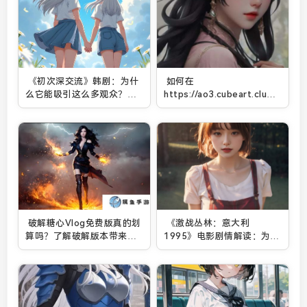
《初次深交流》韩剧：为什
如何在
么它能吸引这么多观众？爱
https://ao3.cubeart.club/
情与职场中的真实与挑战解
创作并加入活跃社区：一个
析
新手创作者的全方位指南
破解糖心Vlog免费版真的划
《激战丛林：意大利
算吗？了解破解版本带来的
1995》电影剧情解读：为何
安全隐患与风险
战士们在丛林中面临生死抉
择？